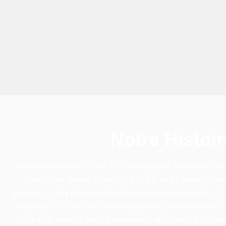
Notre Histoir
Depuis nos débuts, TSMED s’est engagé à fournir des serv
ordre à nos clients. Fondée il y a plus de [X années], not
devenir l’un des principaux fournisseurs de services de VTC 
région de la Côte d’Azur. Notre équipe de professionnels dé
pour vous offrir un service attentionné et courtois à chaq