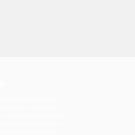
e
ices de transport de premier
re entreprise a évolué pour
et de transferts privés dans la
voués est à votre disposition
ue étape de votre voyage. Nos