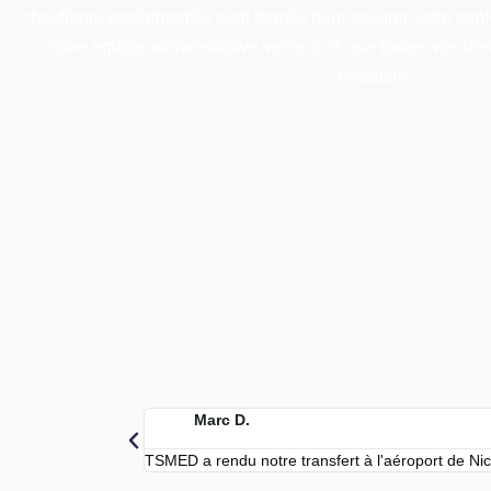
chauffeurs expérimentés sont formés pour assurer votre confor
notre équipe administrative veille à ce que toutes vos de
efficacité.
Marc D.
TSMED a rendu notre transfert à l'aéroport de Nice