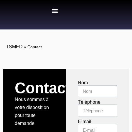
Mise à disposition
Transport Privé
TSMED
»
Contact
Contact
Nom
Nous sommes à
Téléphone
votre disposition
pour toute
E-mail
demande.